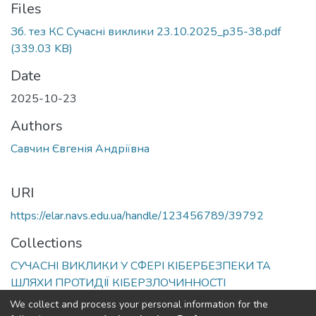
Files
Зб. тез КС Сучасні виклики 23.10.2025_p35-38.pdf
(339.03 KB)
Date
2025-10-23
Authors
Савчин Євгенія Андріївна
URI
https://elar.navs.edu.ua/handle/123456789/39792
Collections
СУЧАСНІ ВИКЛИКИ У СФЕРІ КІБЕРБЕЗПЕКИ ТА
ШЛЯХИ ПРОТИДІЇ КІБЕРЗЛОЧИННОСТІ
We collect and process your personal information for the
Full item page