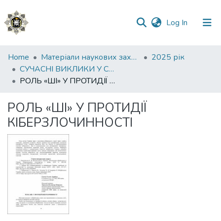
(current)
Log In
Communities
Home
Матеріали наукових заходів
2025 рік
&
СУЧАСНІ ВИКЛИКИ У СФЕРІ КІБЕРБЕЗПЕКИ ТА ШЛЯХИ ПРОТИДІЇ КІБЕРЗЛОЧИННОСТІ
Collections
РОЛЬ «ШІ» У ПРОТИДІЇ КІБЕРЗЛОЧИННОСТІ
All of DSpace
РОЛЬ «ШІ» У ПРОТИДІЇ
КІБЕРЗЛОЧИННОСТІ
Statistics