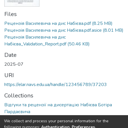
Files
Рецензія Василевича на дис Набієва.pdf
(8.25 MB)
Рецензія Василевича на дис Набієва.pdf.asice
(8.01 MB)
Рецензія Василевича на дис
Набієва_Validation_Report.pdf
(50.46 KB)
Date
2025-07
URI
https://elar.navs.edu.ua/handle/123456789/37203
Collections
Відгуки та рецензії на дисертацію Набієва Ботіра
Пардаєвича
We collect and process your personal information for the
Full item page
following purposes:
Authentication, Preferences,