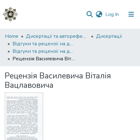
(current)
Log In
Communities
Home
Дисертації та автореферати
Дисертації
&
Відгуки та рецензії на дисертації
Collections
Відгуки та рецензії на дисертацію Набієва Ботіра Пардаєвича
Рецензія Василевича Віталія Вацлавовича
All of DSpace
Рецензія Василевича Віталія
Statistics
Вацлавовича