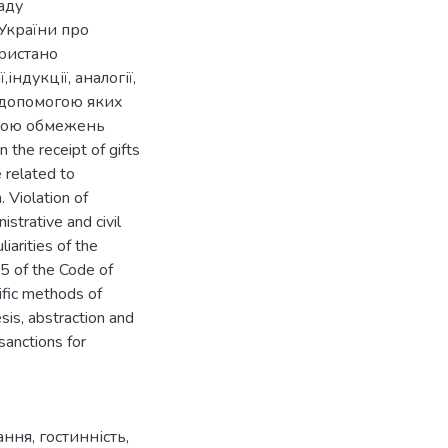
аду
України про
ристано
ндукції, аналогії,
а допомогою яких
обою обмежень
the receipt of gifts
 related to
. Violation of
nistrative and civil
liarities of the
-5 of the Code of
ific methods of
esis, abstraction and
sanctions for
ання
,
гостинність
,