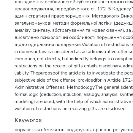
дослідження особливостей суб’єктивної сторони скл
правопорушення, передбаченого ст. 172-5 Кодексу 
адміністративні правопорушення. Методологія.Вико
загальнонаукові методи формальної логіки (дедукції,і
аналізу, синтезу, абстрагування та моделювання), з
висвітлено психологічні особливості порушення ос
щодо одержання подарунків.Violation of restrictions on 
in domestic law is considered as an administrative offense
corruption, not directly, but indirectly belongs to corruption
restrictions on the receipt of gifts entails disciplinary, admi
liability. Thepurposeof the article is to investigate the pecu
subjective side of the offense, providedfor in Article 172
Administrative Offenses. Methodology.The general scient
formal logic (deduction, induction, analogy, analysis, synth
modeling) are used, with the help of which administrative 
violation of restrictions on receiving gifts are disclosed.
Keywords
порушення обмежень
,
подарунок
,
правове регулюв