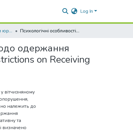
Log In
Прикладні проблеми юридичної психології
Психологічні особливості порушення обмежень щодо одержання подарунків. Psychological Features of Violation of Restrictions on Receiving Gifts
щодо одержання
trictions on Receiving
у вітчизняному
вопорушення,
ано належить до
ержання
ативну та
ті визначено