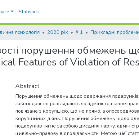
Space
Statistics
ична психологія
2020 рік
# 1
ивості порушення обмежень 
al Features of Violation of Res
Abstract
Порушення обмежень щодо одержання подарунків 
законодавстві розглядають як адміністративне пра
пов’язане з корупцією, що не прямо, а опосередков
корупційних діянь. Порушення обмежень щодо од
подарунків тягне за собою дисциплінарну, адміністр
цивільно-правову відповідальність. Метою цієї стат