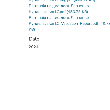
Кундельської І.С.orig.pdf
(446.92 KB)
Рецензія на дис. досл. Левченко-
Кундельської І.С.pdf
(480.79 KB)
Рецензія на дис. досл. Левченко-
Кундельської І.С_Validation_Report.pdf
(49.7
KB)
Date
2024