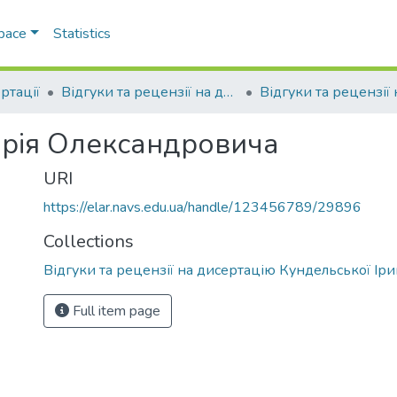
Space
Statistics
ртації
Відгуки та рецензії на дисертації
Юрія Олександровича
URI
https://elar.navs.edu.ua/handle/123456789/29896
Collections
Відгуки та рецензії на дисертацію Кундельської Іри
Full item page