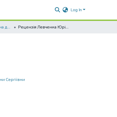
Log In
Відгуки та рецензії на дисертацію Кундельської Ірини Сергіївни
Рецензія Левченка Юрія Олександровича
ни Сергіївни