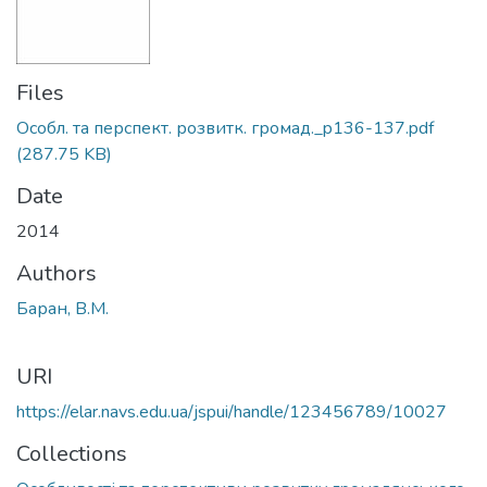
Files
Особл. та перспект. розвитк. громад._p136-137.pdf
(287.75 KB)
Date
2014
Authors
Баран, В.М.
URI
https://elar.navs.edu.ua/jspui/handle/123456789/10027
Collections