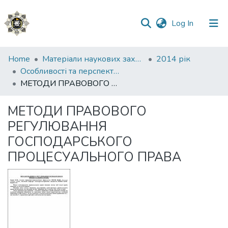
(current)
Log In
Communities
Home
Матеріали наукових заходів
2014 рік
&
Особливості та перспективи розвитку громадянського суспільства в Україні
Collections
МЕТОДИ ПРАВОВОГО РЕГУЛЮВАННЯ ГОСПОДАРСЬКОГО ПРОЦЕСУАЛЬНОГО ПРАВА
All of DSpace
МЕТОДИ ПРАВОВОГО
РЕГУЛЮВАННЯ
Statistics
ГОСПОДАРСЬКОГО
ПРОЦЕСУАЛЬНОГО ПРАВА