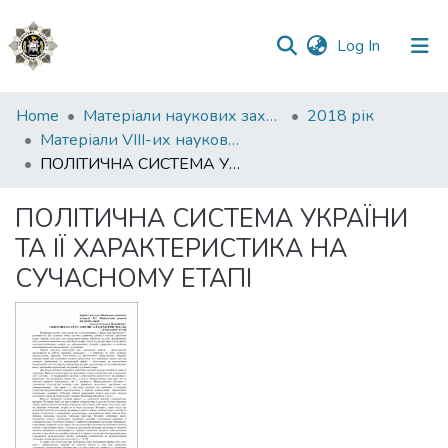
(current)
Log In
Communities
Home
Матеріали наукових заходів
2018 рік
&
Матеріали VІII-их наукових читань, присвячених пам’яті академіка В. В. Копєйчикова
Collections
ПОЛІТИЧНА СИСТЕМА УКРАЇНИ ТА ІЇ ХАРАКТЕРИСТИКА НА СУЧАСНОМУ ЕТАПІ
All of DSpace
ПОЛІТИЧНА СИСТЕМА УКРАЇНИ
ТА ІЇ ХАРАКТЕРИСТИКА НА
Statistics
СУЧАСНОМУ ЕТАПІ