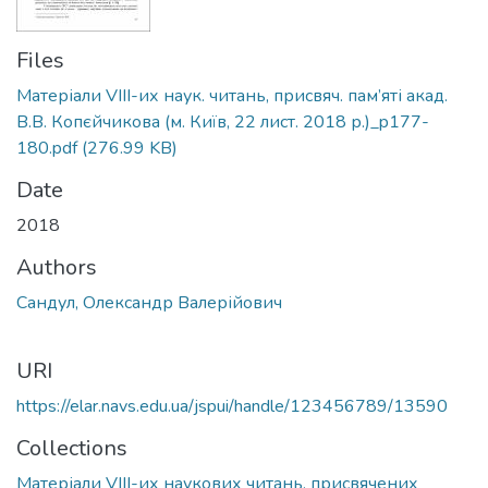
Files
Матеріали VІII-их наук. читань, присвяч. пам’яті акад.
В.В. Копєйчикова (м. Київ, 22 лист. 2018 р.)_p177-
180.pdf
(276.99 KB)
Date
2018
Authors
Сандул, Олександр Валерійович
URI
https://elar.navs.edu.ua/jspui/handle/123456789/13590
Collections
Матеріали VІII-их наукових читань, присвячених