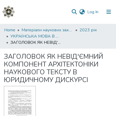
(current)
Log In
Communities
Home
Матеріали наукових заходів
2023 рік
&
УКРАЇНСЬКА МОВА В ЮРИСПРУДЕНЦІЇ: СТАН, ПРОБЛЕМИ, ПЕРСПЕКТИВИ
Collections
ЗАГОЛОВОК ЯК НЕВІД'ЄМНИЙ КОМПОНЕНТ АРХІТЕКТОНІКИ НАУКОВОГО ТЕКСТУ В ЮРИДИЧНОМУ ДИСКУРСІ
All of DSpace
ЗАГОЛОВОК ЯК НЕВІД'ЄМНИЙ
КОМПОНЕНТ АРХІТЕКТОНІКИ
Statistics
НАУКОВОГО ТЕКСТУ В
ЮРИДИЧНОМУ ДИСКУРСІ