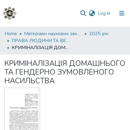
(current)
Log In
Communities
Home
Матеріали наукових заходів
2025 рік
&
ПРАВА ЛЮДИНИ ТА ВЕРХОВЕНСТВО ПРАВА: СУЧАСНІ ТЕНДЕНЦІЇ І ВИКЛИКИ
Collections
КРИМІНАЛІЗАЦІЯ ДОМАШНЬОГО ТА ГЕНДЕРНО ЗУМОВЛЕНОГО НАСИЛЬСТВА
All of DSpace
КРИМІНАЛІЗАЦІЯ ДОМАШНЬОГО
ТА ГЕНДЕРНО ЗУМОВЛЕНОГО
Statistics
НАСИЛЬСТВА