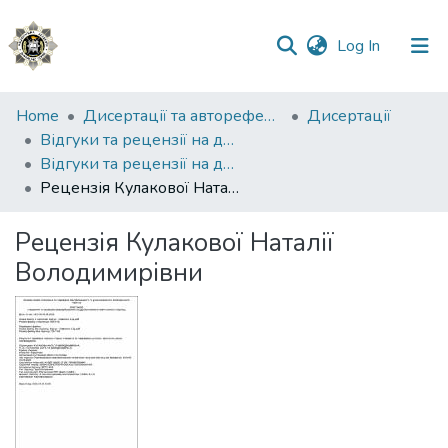
(current)
Log In
Communities
Home
Дисертації та автореферати
Дисертації
&
Відгуки та рецензії на дисертації
Collections
Відгуки та рецензії на дисертацію Семотюк Софії Дмитрівни
Рецензія Кулакової Наталії Володимирівни
All of DSpace
Рецензія Кулакової Наталії
Statistics
Володимирівни