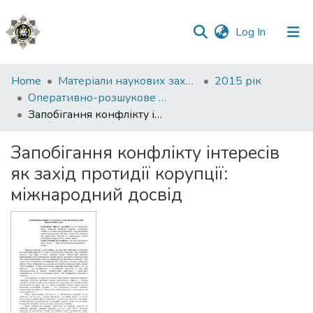
(current)
Log In
Communities
Home
Матеріали наукових заходів
2015 рік
&
Оперативно-розшукове запобігання корупційним та пов’язаним з корупцією правопорушенням
Collections
Запобігання конфлікту інтересів як захід протидії корупції: міжнародний досвід
All of DSpace
Запобігання конфлікту інтересів
як захід протидії корупції:
Statistics
міжнародний досвід