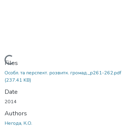
Loading...
Files
Особл. та перспект. розвитк. громад._p261-262.pdf
(237.41 KB)
Date
2014
Authors
Негода, К.О.