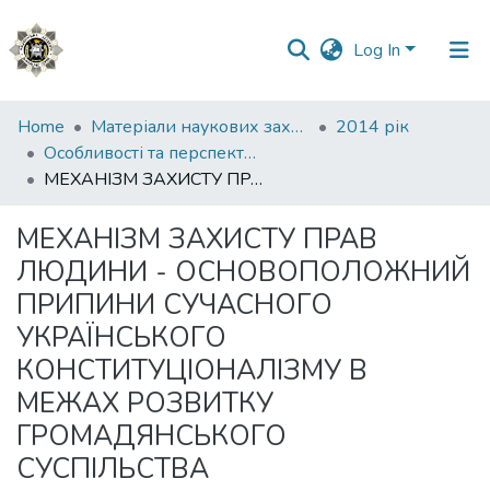
Log In
Communities
Home
Матеріали наукових заходів
2014 рік
&
Особливості та перспективи розвитку громадянського суспільства в Україні
Collections
МЕХАНІЗМ ЗАХИСТУ ПРАВ ЛЮДИНИ - ОСНОВОПОЛОЖНИЙ ПРИПИНИ СУЧАСНОГО УКРАЇНСЬКОГО КОНСТИТУЦІОНАЛІЗМУ В МЕЖАХ РОЗВИТКУ ГРОМАДЯНСЬКОГО СУСПІЛЬСТВА
All of DSpace
МЕХАНІЗМ ЗАХИСТУ ПРАВ
ЛЮДИНИ - ОСНОВОПОЛОЖНИЙ
Statistics
ПРИПИНИ СУЧАСНОГО
УКРАЇНСЬКОГО
КОНСТИТУЦІОНАЛІЗМУ В
МЕЖАХ РОЗВИТКУ
ГРОМАДЯНСЬКОГО
СУСПІЛЬСТВА