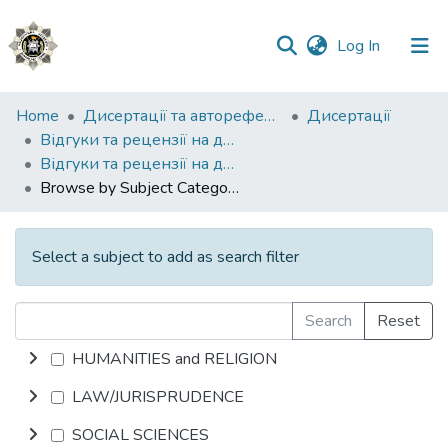
(current)
Log In
Communities
Home
Дисертації та автореферати
Дисертації
&
Відгуки та рецензії на дисертації
Collections
Відгуки та рецензії на дисертацію Яковчука Івана Володимировича
Browse by Subject Category
All of DSpace
Select a subject to add as search filter
Search
Reset
HUMANITIES and RELIGION
LAW/JURISPRUDENCE
SOCIAL SCIENCES