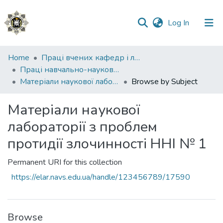
(current)
Log In
Communities
Home
Праці вчених кафедр і лабораторій
&
Праці навчально-наукового інституту №1
Collections
Матеріали наукової лабораторії з проблем протидії злочинності ННІ № 1
Browse by Subject
All of DSpace
Матеріали наукової
лабораторії з проблем
протидії злочинності ННІ № 1
Permanent URI for this collection
https://elar.navs.edu.ua/handle/123456789/17590
Browse