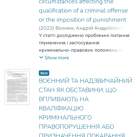
circumstances affecting the
qualification of a criminal offense
or the imposition of punishment
(
2022
)
Вознюк, Андрій Андрійович /
;
Vozniuk, Andrii Andriiovych
У статті досліджено проблемні питання
тлумачення і застосування
кримінально-правових положень про
воєнний та надзвичайний стан, а також
Show more
пов’язані з ними обставини, що
впливають на кваліфікацію
Item
кримінального правопорушення або
ВОЄННИЙ ТА НАДЗВИЧАЙНИЙ
призначення покарання – період
СТАН ЯК ОБСТАВИНИ, ЩО
збройного конфлікту, бойову
ВПЛИВАЮТЬ НА
обстановку, іншу надзвичайну подію,
КВАЛІФІКАЦІЮ
особливий період. Розроблено
пропозиції щодо їх вдосконалення.
КРИМІНАЛЬНОГО
Аргументовано, що розв’язати ці
ПРАВОПОРУШЕННЯ АБО
проблемні питання, можна шляхом: 1)
ПРИЗНАЧЕННЯ ПОКАРАННЯ.