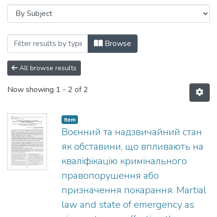
Browsing Матеріали наукової лаборатор
Browse
All browse results
Now showing
1 - 2 of 2
Item
Воєнний та надзвичайний стан
як обставини, що впливають на
кваліфікацію кримінального
правопорушення або
призначення покарання. Martial
law and state of emergency as