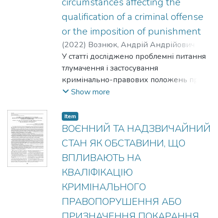
circumstances affecting the
qualification of a criminal offense
or the imposition of punishment
(
2022
)
Вознюк, Андрій Андрійович /
;
Vozniuk, Andrii Andriiovych
У статті досліджено проблемні питання
тлумачення і застосування
кримінально-правових положень про
воєнний та надзвичайний стан, а також
Show more
пов’язані з ними обставини, що
впливають на кваліфікацію
Item
кримінального правопорушення або
ВОЄННИЙ ТА НАДЗВИЧАЙНИЙ
призначення покарання – період
СТАН ЯК ОБСТАВИНИ, ЩО
збройного конфлікту, бойову
ВПЛИВАЮТЬ НА
обстановку, іншу надзвичайну подію,
КВАЛІФІКАЦІЮ
особливий період. Розроблено
пропозиції щодо їх вдосконалення.
КРИМІНАЛЬНОГО
Аргументовано, що розв’язати ці
ПРАВОПОРУШЕННЯ АБО
проблемні питання, можна шляхом: 1)
ПРИЗНАЧЕННЯ ПОКАРАННЯ.