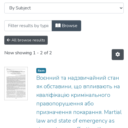
Browsing Матеріали наукової лаборатор
Browse
All browse results
Now showing
1 - 2 of 2
Item
Воєнний та надзвичайний стан
як обставини, що впливають на
кваліфікацію кримінального
правопорушення або
призначення покарання. Martial
law and state of emergency as