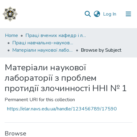
(current)
Log In
Communities
Home
Праці вчених кафедр і лабораторій
&
Праці навчально-наукового інституту №1
Collections
Матеріали наукової лабораторії з проблем протидії злочинності ННІ № 1
Browse by Subject
All of DSpace
Матеріали наукової
лабораторії з проблем
протидії злочинності ННІ № 1
Permanent URI for this collection
https://elar.navs.edu.ua/handle/123456789/17590
Browse