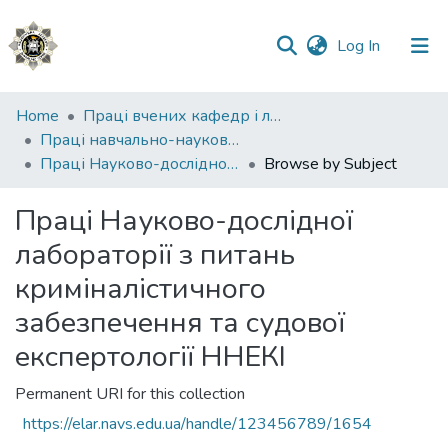
(current)
Log In
Communities
Home
Праці вчених кафедр і лабораторій
&
Праці навчально-наукового експертно-криміналістичного інституту (ННІ №2)
Collections
Праці Науково-дослідної лабораторії з питань криміналістичного забезпечення та судової експертології ННЕКІ
Browse by Subject
All of DSpace
Праці Науково-дослідної
лабораторії з питань
криміналістичного
забезпечення та судової
експертології ННЕКІ
Permanent URI for this collection
https://elar.navs.edu.ua/handle/123456789/1654