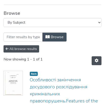
Browse
Browsing Праці Науково-дослідної лабор
Browse
All browse results
Now showing
1 - 1 of 1
Item
Особливості закінчення
досудового розслідування
кримінальних
правопорушень.Features of the