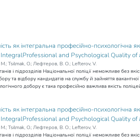
сть як інтегральна професійно-психологічна які
 IntegralProfessional and Psychological Quality of a
 М.
;
Tsilmak, O.
;
Лефтеров, В. О.
;
Lefterov, V.
нів і підрозділів Національної поліції неможливе без які
бору та відбору кандидатів на службу й зайняття вакантної
огічного добору є така професійно важлива якість поліцей
я є висвітленняосновнихположень дисциплінованості як і
сті поліцейського. Методологія. Унауковому дослідженні в
налізу, синтезу, індукції, дедукції, наукової абстракції, уз
сть як інтегральна професійно-психологічна які
ня, класифікації) ізагальнотеоретичних (формалізації, аксі
 IntegralProfessional and Psychological Quality of a
одів. Наукова новизна:уточнено зміст дефініції «дисциплін
 М.
;
Tsilmak, O.
;
Лефтеров, В. О.
;
Lefterov, V.
сійно-психологічною якістю, яка визначає здатність осо
нів і підрозділів Національної поліції неможливе без які
правових актів і підпорядковуватися загальнодержавним 