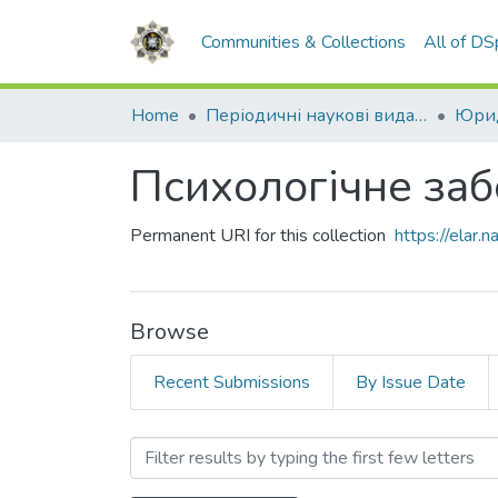
Communities & Collections
All of D
Home
Періодичні наукові видання НАВС
Юрид
Психологічне заб
Permanent URI for this collection
https://elar
Browse
Recent Submissions
By Issue Date
Browsing Психологічне за