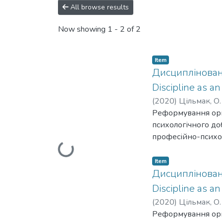
All browse results
Now showing
1 - 2 of 2
Item
Дисципліновані
Discipline as an
(
2020
)
Цільмак, О.
Реформування орга
психологічного до
професійно-психол
Loading...
Метою дослідженн
психологічної яко
Item
загальнологічних (а
Дисципліновані
аналогії,моделюван
Discipline as an
дедуктивного) мет
(
2020
)
Цільмак, О.
інтегральноюпрофе
Реформування орга
вимог нормативно-