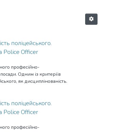
сть поліцейського.
 Police Officer
сного професійно-
 посади. Одним із критеріїв
ського, як дисциплінованість.
нтегральної професійно-
икористано комплекс
агальнення,
сть поліцейського.
оматизації, гіпотетично-
 Police Officer
ованість поліцейського», що є
би неухильно дотримуватися
сного професійно-
й особистісним, соціальним та