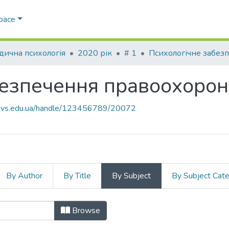
Space
ична психологія
2020 рік
# 1
езпечення правоохоронн
.navs.edu.ua/handle/123456789/20072
By Author
By Title
By Subject
By Subject Cat
безпечення правоохоронної діяльнос
Browse