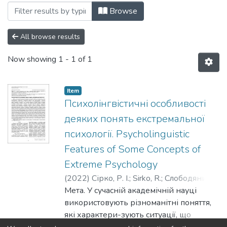
Browsing №1(30) by Subject "extreme p
Browse
All browse results
Now showing
1 - 1 of 1
Item
Психолінгвістичні особливості
деяких понять екстремальної
психології. Psycholinguistic
Features of Some Concepts of
Extreme Psychology
(
2022
)
Сірко, Р. І.
;
Sirko, R.
;
Слободяник,
В. І.
Мета. У сучасній академічній науці
;
Slobodianyk, V.
використовують різноманітні поняття,
які характери-зують ситуації, що