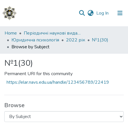
(current)
Log In
Communities
Home
Періодичні наукові видання НАВС
&
Юридична психологія
2022 рік
№1(30)
Collections
Browse by Subject
All of DSpace
№1(30)
Permanent URI for this community
https://elar.navs.edu.ua/handle/123456789/22419
Browse