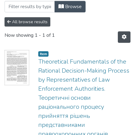
Browsing №1(30) by Subject "difficult sit
Browse
All browse results
Now showing
1 - 1 of 1
Item
Theoretical Fundamentals of the
Rational Decision-Making Process
by Representatives of Law
Enforcement Authorities.
Теоретичні основи
раціонального процесу
прийняття рішень
представниками
правоохоронних органів