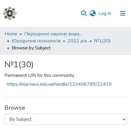
(current)
Log In
Communities
Home
Періодичні наукові видання НАВС
&
Юридична психологія
2022 рік
№1(30)
Collections
Browse by Subject
All of DSpace
№1(30)
Permanent URI for this community
https://elar.navs.edu.ua/handle/123456789/22419
Browse