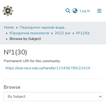
(current)
Log In
Communities
Home
Періодичні наукові видання НАВС
&
Юридична психологія
2022 рік
№1(30)
Collections
Browse by Subject
All of DSpace
№1(30)
Permanent URI for this community
https://elar.navs.edu.ua/handle/123456789/22419
Browse