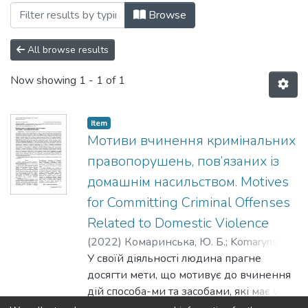
Browsing №1(30) by Subject "criminal of
Browse
All browse results
Now showing
1 - 1 of 1
Item
Мотиви вчинення кримінальних
правопорушень, пов’язаних із
домашнім насильством. Motives
for Committing Criminal Offenses
Related to Domestic Violence
(
2022
)
Комаринська, Ю. Б.
;
Komarynska,
Yu.
У своїй діяльності людина прагне
досягти мети, що мотивує до вчинення
дій способа-ми та засобами, які має у