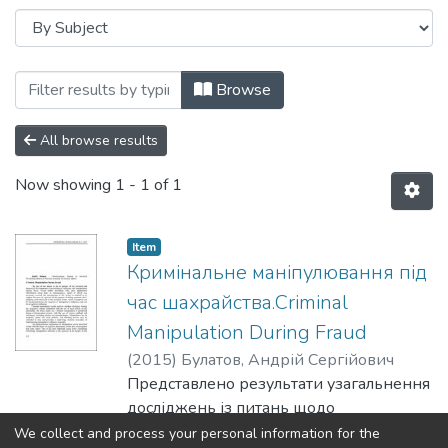
Browsing Психологія оперативно-розшу
Browse
All browse results
Now showing
1 - 1 of 1
Item
Кримінальне маніпулювання під
час шахрайства.Criminal
Manipulation During Fraud
(
2015
)
Булатов, Андрій Сергійович
Представлено результати узагальнення
досліджень із питань щодо
психологічного впливу, обману й
We collect and process your personal information for the