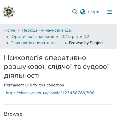
(current)
Log In
Communities
Home
Періодичні наукові видання НАВС
&
Юридична психологія
2015 рік
#2
Collections
Психологія оперативно-розшукової, слідчої та судової діяльності
Browse by Subject
All of DSpace
Психологія оперативно-
розшукової, слідчої та судової
діяльності
Permanent URI for this collection
https://elar.navs.edu.ua/handle/123456789/806
Browse