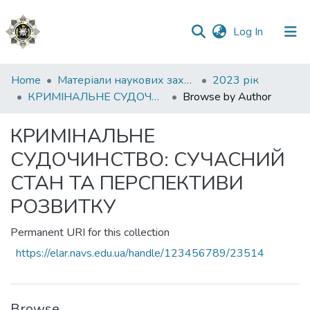
(current)
Log In
Communities
Home
Матеріали наукових заходів
2023 рік
&
КРИМІНАЛЬНЕ СУДОЧИНСТВО: СУЧАСНИЙ СТАН ТА ПЕРСПЕКТИВИ РОЗВИТКУ
Browse by Author
Collections
КРИМІНАЛЬНЕ
All of DSpace
СУДОЧИНСТВО: СУЧАСНИЙ
СТАН ТА ПЕРСПЕКТИВИ
РОЗВИТКУ
Permanent URI for this collection
https://elar.navs.edu.ua/handle/123456789/23514
Browse