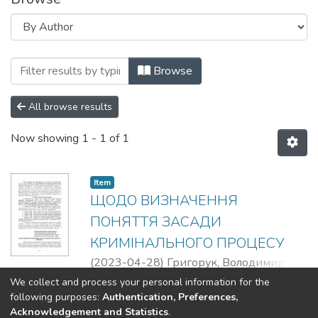
Browsing КРИМІНАЛЬНЕ СУДОЧИНСТВО
Browse
All browse results
Now showing
1 - 1 of 1
Item
ЩОДО ВИЗНАЧЕННЯ
ПОНЯТТЯ ЗАСАДИ
КРИМІНАЛЬНОГО ПРОЦЕСУ
(
2023-04-28
)
Григорук, Володимир
Олександрович
Show more
We collect and process your personal information for the
following purposes:
Authentication, Preferences,
Acknowledgement and Statistics
.