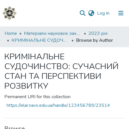
(current)
Log In
Communities
Home
Матеріали наукових заходів
2023 рік
&
КРИМІНАЛЬНЕ СУДОЧИНСТВО: СУЧАСНИЙ СТАН ТА ПЕРСПЕКТИВИ РОЗВИТКУ
Browse by Author
Collections
КРИМІНАЛЬНЕ
All of DSpace
СУДОЧИНСТВО: СУЧАСНИЙ
СТАН ТА ПЕРСПЕКТИВИ
РОЗВИТКУ
Permanent URI for this collection
https://elar.navs.edu.ua/handle/123456789/23514
Browse