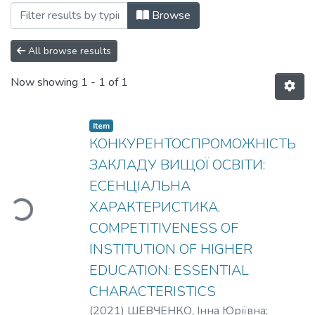
Browsing #02/1 by Author "TSEMA, Valer
Browse
All browse results
Now showing
1 - 1 of 1
Item
КОНКУРЕНТОСПРОМОЖНІСТЬ
ЗАКЛАДУ ВИЩОЇ ОСВІТИ:
ЕСЕНЦІАЛЬНА
ding...
ХАРАКТЕРИСТИКА.
COMPETITIVENESS OF
INSTITUTION OF HIGHER
EDUCATION: ESSENTIAL
CHARACTERISTICS
(
2021
)
ШЕВЧЕНКО, Інна Юріївна
;