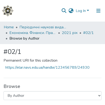
Log In
Communities
Home
Періодичні наукові видання НАВС
&
Економіка. Фінанси. Право.
2021 рік
#02/1
Collections
Browse by Author
All of DSpace
#02/1
Permanent URI for this collection
https://elar.navs.edu.ua/handle/123456789/24930
Browse