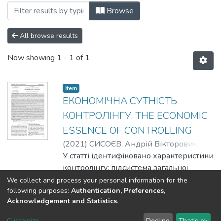
Browsing #02/1 by Author "SYSOIEV, And
Browse
All browse results
Now showing
1 - 1 of 1
Item
ЕКОНОМІЧНА СУТНІСТЬ
КОНТРОЛІНГУ. THE ECONOMIC
ESSENCE OF CONTROLLING
(
2021
)
СИСОЄВ, Андрій Вікторович
;
SYSOIEV, Andrii Viktorovych
У статті ідентифіковано характеристики
контролінгу: підсистема загальної
системи управління, що орієнтує її на
We collect and process your personal information for the
following purposes:
Authentication, Preferences,
цілі діяльності підприємства; синтезує
Show more
Acknowledgement and Statistics
.
всі функції та види менеджменту;
налагоджує інформаційно-аналітичне
Customize
Decline
That's ok