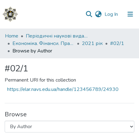
(current)
Log In
Communities
Home
Періодичні наукові видання НАВС
&
Економіка. Фінанси. Право.
2021 рік
#02/1
Collections
Browse by Author
All of DSpace
#02/1
Permanent URI for this collection
https://elar.navs.edu.ua/handle/123456789/24930
Browse