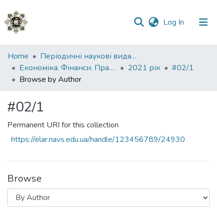
(current)
Log In
Communities
Home
Періодичні наукові видання НАВС
&
Економіка. Фінанси. Право.
2021 рік
#02/1
Collections
Browse by Author
All of DSpace
#02/1
Permanent URI for this collection
https://elar.navs.edu.ua/handle/123456789/24930
Browse