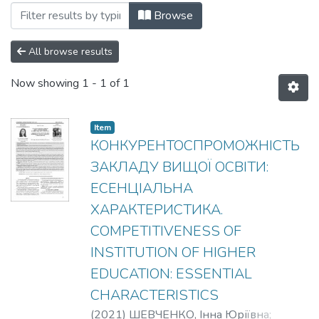
Browsing #02/1 by Author "SHEVCHENKO
Browse
All browse results
Now showing
1 - 1 of 1
Item
КОНКУРЕНТОСПРОМОЖНІСТЬ
ЗАКЛАДУ ВИЩОЇ ОСВІТИ:
ЕСЕНЦІАЛЬНА
ХАРАКТЕРИСТИКА.
COMPETITIVENESS OF
INSTITUTION OF HIGHER
EDUCATION: ESSENTIAL
CHARACTERISTICS
(
2021
)
ШЕВЧЕНКО, Інна Юріївна
;