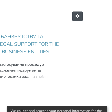
 БАНКРУТСТВУ ТА
LEGAL SUPPORT FOR THE
 BUSINESS ENTITIES
о застосування процедур
адження інструментів
вної оцінки задля запобігання
ої служби статистики щодо
я систематизація методів та
 правових нововведень,
One of the most important
of financially insolvent, bankrupt
We collect and process your personal information for the