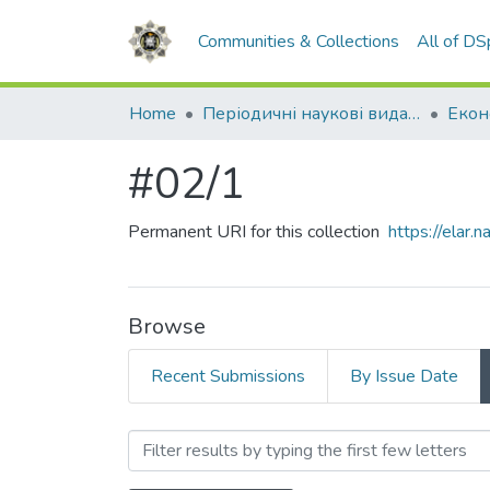
Communities & Collections
All of D
Home
Періодичні наукові видання НАВС
#02/1
Permanent URI for this collection
https://elar
Browse
Recent Submissions
By Issue Date
Browsing #02/1 by Auth