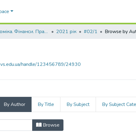
Space
Економіка. Фінанси. Право.
2021 рік
#02/1
Browse by Au
.navs.edu.ua/handle/123456789/24930
By Author
By Title
By Subject
By Subject Cat
or "АРТАМОНОВА, Наталія Савівна
Browse