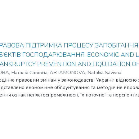
РАВОВА ПІДТРИМКА ПРОЦЕСУ ЗАПОБІГАННЯ
УБ’ЄКТІВ ГОСПОДАРЮВАННЯ. ECONOMIC AND 
ANKRUPTCY PREVENTION AND LIQUIDATION OF
А, Наталія Савівна
;
ARTAMONOVA, Nataliia Savivna
я оцінка правовим змінам у законодавстві України відносн
едставлено економічне обґрунтування та методичне впров
ення ознак неплатоспроможності, їх поточної та перспекти
квідації суб’єктів господарювання. Наведено дані Державн
сті неплатоспроможних підприємств у 2020 р. Пропонуєтьс
часного виявлення ознак неплатоспроможності у контексті
нню інструментарію тестування, маркування, ранжування. 
untry's economic development is the level of growth in the number 