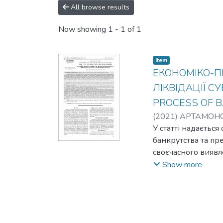
All browse results
Now showing
1 - 1 of 1
Item
ЕКОНОМІКО-П
ЛІКВІДАЦІЇ С
PROCESS OF B
(
2021
)
АРТАМОНОВ
У статті надаєтьс
банкрутства та пр
своєчасного виявл
банкрутству та лі
Show more
збільшення кілько
інструментів своє
завдяки впровадже
indicators of the co