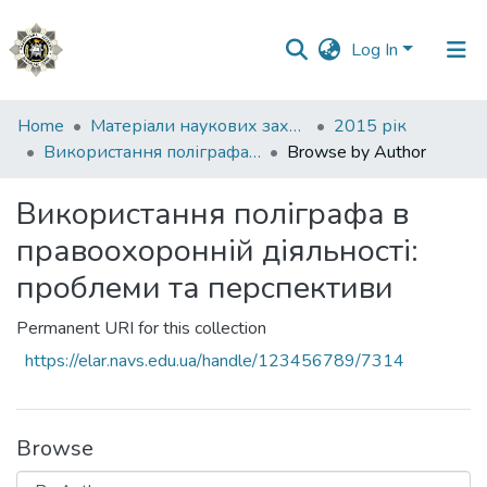
Log In
Communities
Home
Матеріали наукових заходів
2015 рік
&
Використання поліграфа в правоохоронній діяльності: проблеми та перспективи
Browse by Author
Collections
Використання поліграфа в
All of DSpace
правоохоронній діяльності:
проблеми та перспективи
Permanent URI for this collection
https://elar.navs.edu.ua/handle/123456789/7314
Browse