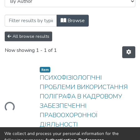
Browsing Використання поліграфа в пр
Browse
All browse results
Now showing
1 - 1 of 1
Item
ПСИХОФІЗІОЛОГІЧНІ
ПРОБЛЕМИ ВИКОРИСТАННЯ
ПОЛІГРАФА В КАДРОВОМУ
ЗАБЕЗПЕЧЕННІ
Loading...
ПРАВООХОРОННОЇ
ДІЯЛЬНОСТІ
(
2015-11-08
)
Волошина, Оксана
We collect and process your personal information for the