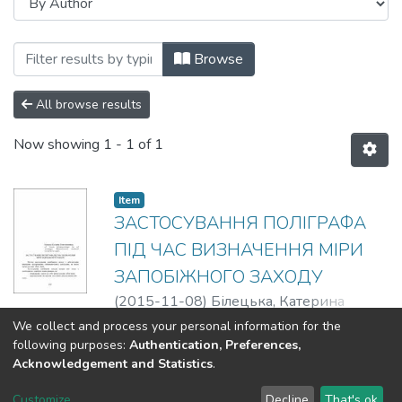
Browsing Використання поліграфа в пр
Browse
All browse results
Now showing
1 - 1 of 1
Item
ЗАСТОСУВАННЯ ПОЛІГРАФА
ПІД ЧАС ВИЗНАЧЕННЯ МІРИ
ЗАПОБІЖНОГО ЗАХОДУ
(
2015-11-08
)
Білецька, Катерина
Констянтинівна
Show more
We collect and process your personal information for the
following purposes:
Authentication, Preferences,
Acknowledgement and Statistics
.
DSpace software
copyright © 2002-2026
LYRASIS
Customize
Decline
That's ok