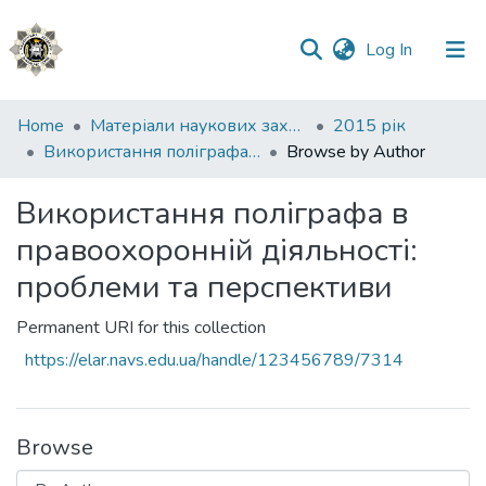
(current)
Log In
Communities
Home
Матеріали наукових заходів
2015 рік
&
Використання поліграфа в правоохоронній діяльності: проблеми та перспективи
Browse by Author
Collections
Використання поліграфа в
All of DSpace
правоохоронній діяльності:
проблеми та перспективи
Permanent URI for this collection
https://elar.navs.edu.ua/handle/123456789/7314
Browse