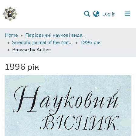
(current)
Log In
Communities
Home
Періодичні наукові видання НАВС
&
Scientific journal of the National Academy of Internal Affairs
1996 рік
Collections
Browse by Author
All of DSpace
1996 рік