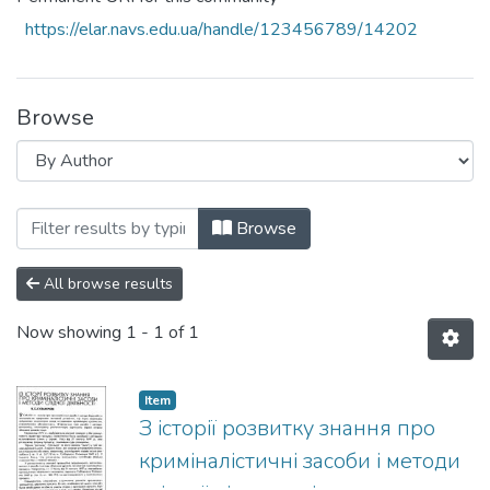
https://elar.navs.edu.ua/handle/123456789/14202
Browse
Browsing 1996 рік by Author "Кузьмічов,
Browse
All browse results
Now showing
1 - 1 of 1
Item
З історії розвитку знання про
криміналістичні засоби і методи