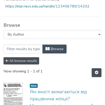
https://elar.navs.edu.ua/handle/123456789/14202
Browse
Browsing 1996 рік by Author "Казміренко
Browse
All browse results
Now showing
1 - 1 of 1
Item
Які якості вимагаються від
працівника міліції?