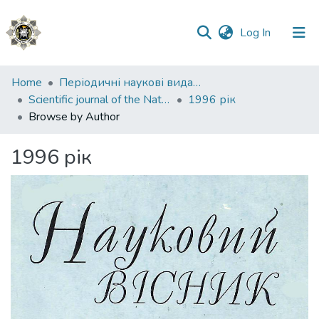
(current)
Log In
Communities
Home
Періодичні наукові видання НАВС
&
Scientific journal of the National Academy of Internal Affairs
1996 рік
Collections
Browse by Author
All of DSpace
1996 рік