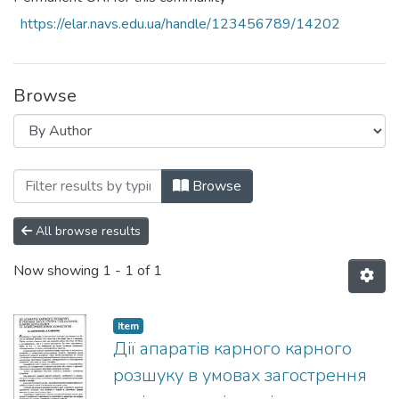
https://elar.navs.edu.ua/handle/123456789/14202
Browse
Browsing 1996 рік by Author "Бараненко,
Browse
All browse results
Now showing
1 - 1 of 1
Item
Дії апаратів карного карного
розшуку в умовах загострення