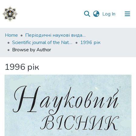
(current)
Log In
Communities
Home
Періодичні наукові видання НАВС
&
Scientific journal of the National Academy of Internal Affairs
1996 рік
Collections
Browse by Author
All of DSpace
1996 рік