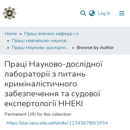
(current)
Log In
Communities
Home
Праці вчених кафедр і лабораторій
&
Праці навчально-наукового експертно-криміналістичного інституту (ННІ №2)
Collections
Праці Науково-дослідної лабораторії з питань криміналістичного забезпечення та судової експертології ННЕКІ
Browse by Author
All of DSpace
Праці Науково-дослідної
лабораторії з питань
криміналістичного
забезпечення та судової
експертології ННЕКІ
Permanent URI for this collection
https://elar.navs.edu.ua/handle/123456789/1654