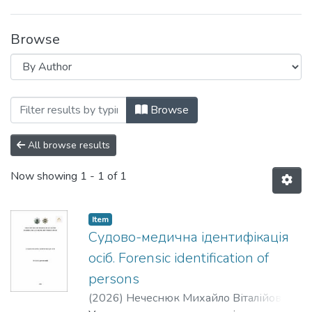
Browse
Browsing Праці Науково-дослідної лабо
Browse
All browse results
Now showing
1 - 1 of 1
Item
Судово-медична ідентифікація
осіб. Forensic identification of
persons
(
2026
)
Нечеснюк Михайло Віталійович
;