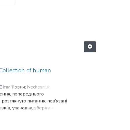
міналістичного забезпечення та су
Collection of human
італійович
;
Nechesniuk
ення, попереднього
, розглянуто питання, пов’язані
ків, упаковка, зберігання),
рекомендації призначені для
 служби МВС України,
освіти із специфічними умовами