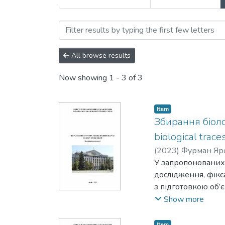
Browsing Праці Науково-д
All browse results
Now showing
1 - 3 of 3
Item
Збирання біолог
biological trac
(
2023
)
Фурман Яр
Mykhailo
У запропонованих
;
Юсупов 
дослідження, фікса
з підготовкою об’є
надано перелік пи
Show more
працівників органі
здобувачів вищої 
Item