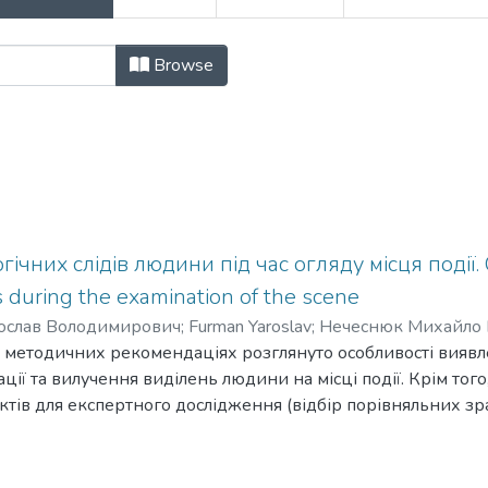
ослідної лабораторії з питань кри
Browse
ічних слідів людини під час огляду місця події. 
es during the examination of the scene
ослав Володимирович
;
Furman Yaroslav
;
Нечеснюк Михайло В
 методичних рекомендаціях розглянуто особливості виявл
Володимир Васильович
;
Vladimir Yusupov
ції та вилучення виділень людини на місці події. Крім того
ктів для експертного дослідження (відбір порівняльних зраз
тань, які вирішуються судовими експертизами. Методичні 
в та підрозділів Національної поліції України, Експертної
освіти, науково-педагогічних працівників закладів вищої 