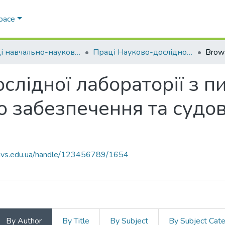
Space
Праці навчально-наукового експертно-криміналістичного інституту (ННІ №2)
Праці Науково-дослідної лабораторії з питань криміналістичного забезпечення та судової експертології ННЕКІ
Brow
слідної лабораторії з п
о забезпечення та судов
.navs.edu.ua/handle/123456789/1654
By Author
By Title
By Subject
By Subject Cat