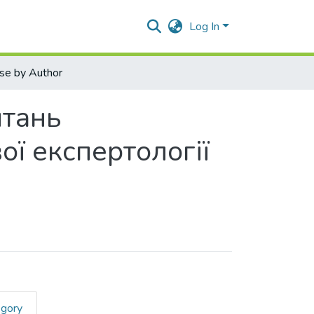
Log In
se by Author
итань
ої експертології
egory