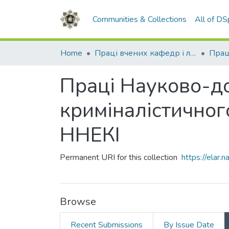
Communities & Collections
All of D
Home
Праці вчених кафедр і лабораторій
Праці Науково-до
криміналістичног
ННЕКІ
Permanent URI for this collection
https://elar
Browse
Recent Submissions
By Issue Date