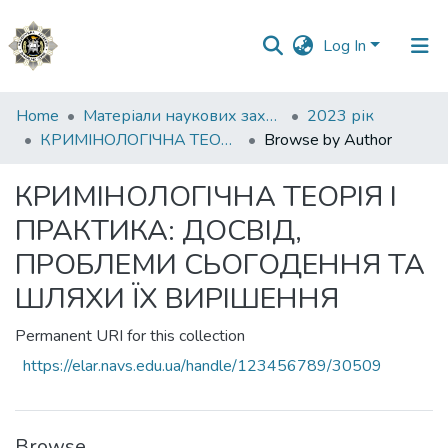
Log In
Communities
Home
Матеріали наукових заходів
2023 рік
&
КРИМІНОЛОГІЧНА ТЕОРІЯ І ПРАКТИКА: ДОСВІД, ПРОБЛЕМИ СЬОГОДЕННЯ ТА ШЛЯХИ ЇХ ВИРІШЕННЯ
Browse by Author
Collections
КРИМІНОЛОГІЧНА ТЕОРІЯ І
All of DSpace
ПРАКТИКА: ДОСВІД,
ПРОБЛЕМИ СЬОГОДЕННЯ ТА
ШЛЯХИ ЇХ ВИРІШЕННЯ
Permanent URI for this collection
https://elar.navs.edu.ua/handle/123456789/30509
Browse