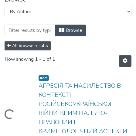
Browsing КРИМІНОЛОГІЧНА ТЕОРІЯ І
Browse
All browse results
Now showing
1 - 1 of 1
Item
АГРЕСІЯ ТА НАСИЛЬСТВО В
КОНТЕКСТІ
РОСІЙСЬКОУКРАЇНСЬКОЇ
ВІЙНИ: КРИМІНАЛЬНО-
Loading...
ПРАВОВИЙ І
КРИМІНОЛОГІЧНИЙ АСПЕКТИ