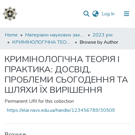
(current)
Log In
Communities
Home
Матеріали наукових заходів
2023 рік
&
КРИМІНОЛОГІЧНА ТЕОРІЯ І ПРАКТИКА: ДОСВІД, ПРОБЛЕМИ СЬОГОДЕННЯ ТА ШЛЯХИ ЇХ ВИРІШЕННЯ
Browse by Author
Collections
КРИМІНОЛОГІЧНА ТЕОРІЯ І
All of DSpace
ПРАКТИКА: ДОСВІД,
ПРОБЛЕМИ СЬОГОДЕННЯ ТА
ШЛЯХИ ЇХ ВИРІШЕННЯ
Permanent URI for this collection
https://elar.navs.edu.ua/handle/123456789/30509
Browse