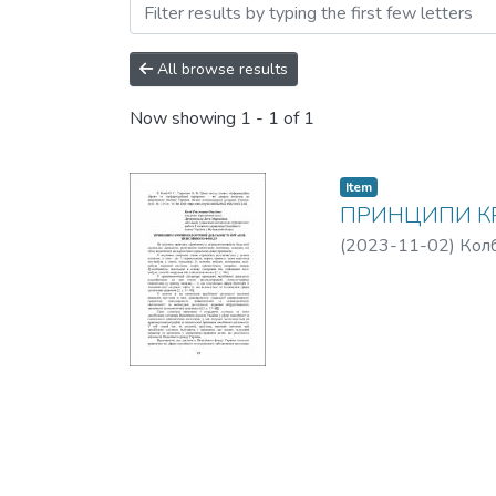
Browsing КРИМІНОЛОГІЧ
All browse results
Now showing
1 - 1 of 1
Item
ПРИНЦИПИ КР
(
2023-11-02
)
Кол