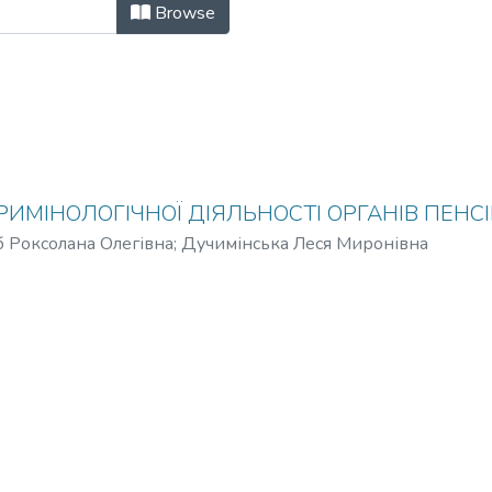
НА ТЕОРІЯ І ПРАКТИКА: ДОСВІД
Browse
ИМІНОЛОГІЧНОЇ ДІЯЛЬНОСТІ ОРГАНІВ ПЕНС
б Роксолана Олегівна
;
Дучимінська Леся Миронівна