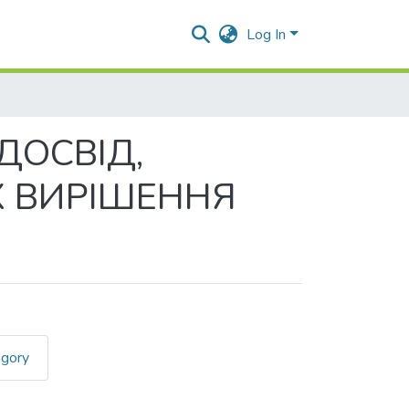
Log In
ДОСВІД,
Х ВИРІШЕННЯ
egory