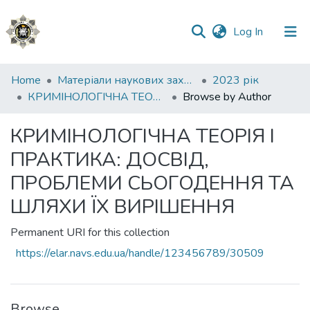
(current)
Log In
Communities
Home
Матеріали наукових заходів
2023 рік
&
КРИМІНОЛОГІЧНА ТЕОРІЯ І ПРАКТИКА: ДОСВІД, ПРОБЛЕМИ СЬОГОДЕННЯ ТА ШЛЯХИ ЇХ ВИРІШЕННЯ
Browse by Author
Collections
КРИМІНОЛОГІЧНА ТЕОРІЯ І
All of DSpace
ПРАКТИКА: ДОСВІД,
ПРОБЛЕМИ СЬОГОДЕННЯ ТА
ШЛЯХИ ЇХ ВИРІШЕННЯ
Permanent URI for this collection
https://elar.navs.edu.ua/handle/123456789/30509
Browse