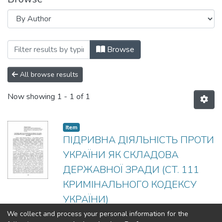
Browsing КРИМІНОЛОГІЧНА ТЕОРІЯ І
Browse
All browse results
Now showing
1 - 1 of 1
Item
ПІДРИВНА ДІЯЛЬНІСТЬ ПРОТИ
УКРАЇНИ ЯК СКЛАДОВА
ДЕРЖАВНОЇ ЗРАДИ (СТ. 111
КРИМІНАЛЬНОГО КОДЕКСУ
УКРАЇНИ)
(
2023-11-02
)
Допіряк Богдан
We collect and process your personal information for the