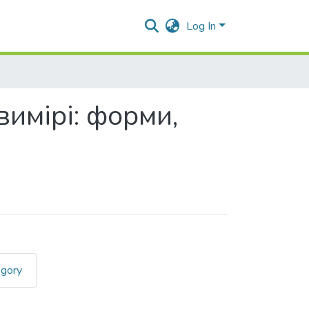
Log In
имірі: форми,
egory