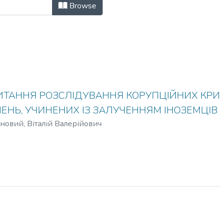
инність у міжнародному вимірі: ф
Browse
ИТАННЯ РОЗСЛІДУВАННЯ КОРУПЦІЙНИХ КР
НЬ, УЧИНЕНИХ ІЗ ЗАЛУЧЕННЯМ ІНОЗЕМЦІВ
новий, Віталій Валерійович