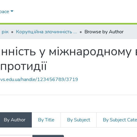
Space
 рік
Корупційна злочинність у міжнародному вимірі: форми, методи та засоби протидії
Browse by Author
нність у міжнародному в
протидії
.navs.edu.ua/handle/123456789/3719
By Author
By Title
By Subject
By Subject Cat