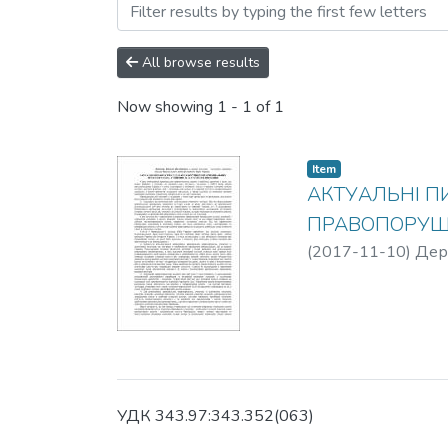
Browsing Корупційна злоч
All browse results
Now showing
1 - 1 of 1
Item
АКТУАЛЬНІ П
ПРАВОПОРУШЕ
(
2017-11-10
)
Дер
УДК 343.97:343.352(063)