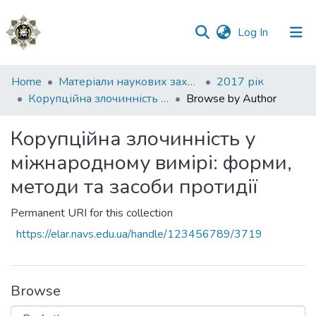
(current)
Log In
Communities
Home
Матеріали наукових заходів
2017 рік
&
Корупційна злочинність у міжнародному вимірі: форми, методи та засоби протидії
Browse by Author
Collections
Корупційна злочинність у
All of DSpace
міжнародному вимірі: форми,
методи та засоби протидії
Permanent URI for this collection
https://elar.navs.edu.ua/handle/123456789/3719
Browse