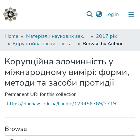
(current)
Log In
Communities
Home
Матеріали наукових заходів
2017 рік
&
Корупційна злочинність у міжнародному вимірі: форми, методи та засоби протидії
Browse by Author
Collections
Корупційна злочинність у
All of DSpace
міжнародному вимірі: форми,
методи та засоби протидії
Permanent URI for this collection
https://elar.navs.edu.ua/handle/123456789/3719
Browse