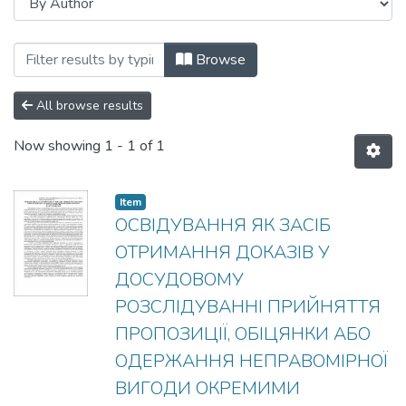
Browsing Корупційна злочинність у мі
Browse
All browse results
Now showing
1 - 1 of 1
Item
ОСВІДУВАННЯ ЯК ЗАСІБ
ОТРИМАННЯ ДОКАЗІВ У
ДОСУДОВОМУ
РОЗСЛІДУВАННІ ПРИЙНЯТТЯ
ПРОПОЗИЦІЇ, ОБІЦЯНКИ АБО
ОДЕРЖАННЯ НЕПРАВОМІРНОЇ
ВИГОДИ ОКРЕМИМИ