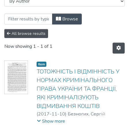
Browsing Корупційна злочинність у мі
Browse
All browse results
Now showing
1 - 1 of 1
Item
ТОТОЖНІСТЬ І ВІДМІННІСТЬ У
НОРМАХ КРИМІНАЛЬНОГО
ПРАВА УКРАЇНИ ТА ФРАНЦІЇ,
ЯКІ КРИМІНАЛІЗУЮТЬ
ВІДМИВАННЯ КОШТІВ
(
2017-11-10
)
Безногих, Сергій
Володимирович
Show more