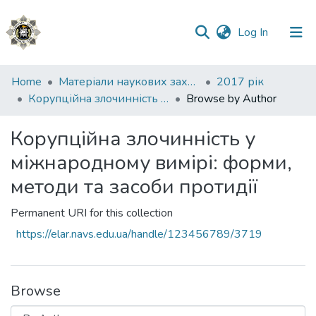
(current)
Log In
Communities
Home
Матеріали наукових заходів
2017 рік
&
Корупційна злочинність у міжнародному вимірі: форми, методи та засоби протидії
Browse by Author
Collections
Корупційна злочинність у
All of DSpace
міжнародному вимірі: форми,
методи та засоби протидії
Permanent URI for this collection
https://elar.navs.edu.ua/handle/123456789/3719
Browse