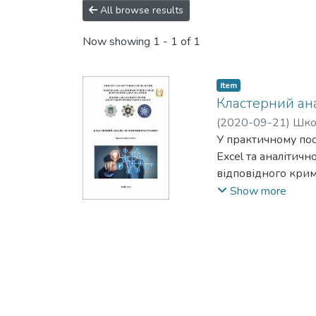
All browse results
Now showing
1 - 1 of 1
Item
Кластерний ана
(
2020-09-21
)
Школ
Сергій, Tikhonov Ser
У практичному пос
Dmytro
Excel та аналітич
відповідного крим
цих фігурантів аб
Show more
підрозділів Націо
ними сучасних тех