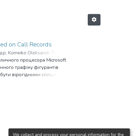
ed on Call Records
р, Korneiko Oleksandr
;
Тіхонов
бличного процесора Microsoft
tro
;
Овсянюк Дмитро, Ovsianiuk
онного трафіку фігурантів
 бути вірогідними спільниками
рацівників аналітичних
й призначений для опанування
We collect and process your personal information for the