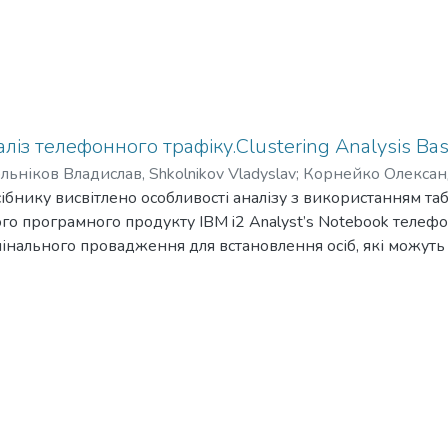
ліз телефонного трафіку.Clustering Analysis Bas
ьніков Владислав, Shkolnikov Vladyslav
;
Корнейко Олександ
hii
ібнику висвітлено особливості аналізу з використанням та
;
Білоус Роман, Bilous Roman
;
Круглій Дмитро, Kruhlii Dmy
ного програмного продукту IBM i2 Analyst’s Notebook телеф
інального провадження для встановлення осіб, які можуть
о іншими значущими особами. Посібник розрахований на п
нальної поліції та інших правоохоронних органів України 
нологій здійснення кримінального аналізу.