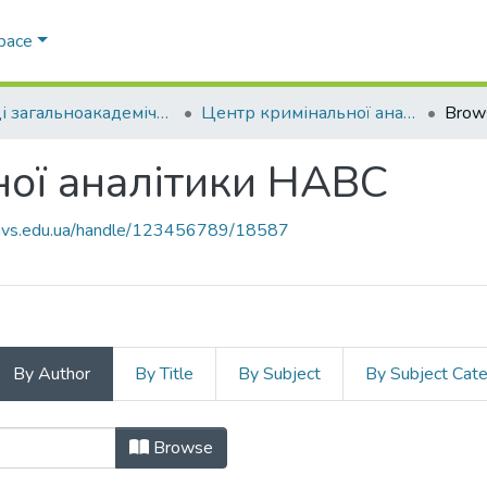
Space
Праці загальноакадемічних кафедр
Центр кримінальної аналітики НАВС
Brow
ної аналітики НАВС
.navs.edu.ua/handle/123456789/18587
By Author
By Title
By Subject
By Subject Cat
ьної аналітики НАВС by Author "К
Browse