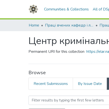
Communities & Collections
All of D
Home
Праці вчених кафедр і лабораторій
Центр криміналь
Permanent URI for this collection
https://elar
Browse
Recent Submissions
By Issue Date
Browsing Центр кримінал