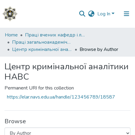
Log In
Communities
Home
Праці вчених кафедр і лабораторій
&
Праці загальноакадемічних кафедр
Collections
Центр кримінальної аналітики НАВС
Browse by Author
All of DSpace
Центр кримінальної аналітики
НАВС
Permanent URI for this collection
https://elar.navs.edu.ua/handle/123456789/18587
Browse