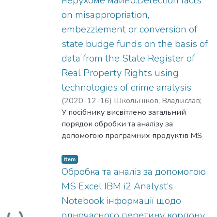
нерухоме майно.Detection facts
on misappropriation,
embezzlement or conversion of
state budge funds on the basis of
data from the State Register of
Real Property Rights using
technologies of crime analysis
(
2020-12-16
)
Школьніков, Владислав
;
Shkolnikov, Vladyslav
У посібнику висвітлено загальний
;
Корнейко,
Олександр
порядок обробки та аналізу за
;
Korneiko, Oleksandr
;
Тіхонов,
Сергій
допомогою програмних продуктів MS
;
Tikhonov, Serhii
;
Білоус, Роман
;
Bilous, Roman
Word, MS Excel та IBM i2 Analyst’s
;
Круглій, Дмитро
;
Kruhlii,
Dmytro
Notebook інформації з Державного
;
Овсянюк, Дмитро
;
Ovsianiuk,
Item
Dmytro
реєстру речових прав на нерухоме
Обробка та аналіз за допомогою
майно Міністерства юстиції України для
MS Excel IBM i2 Analyst’s
виявлення фактів розтрати,
Notebook інформації щодо
Loading...
привласнення чи заволодіння коштами
одночасного перетину кордону