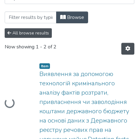
Browsing Центр кримінальної аналітик
Browse
All browse results
Now showing
1 - 2 of 2
Item
Виявлення за допомогою
технологій кримінального
аналізу фактів розтрати,
Loading...
привласнення чи заволодіння
коштами державного бюджету
на основі даних з Державного
реєстру речових прав на