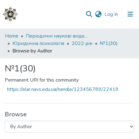
(current)
Log In
Communities
Home
Періодичні наукові видання НАВС
&
Юридична психологія
2022 рік
№1(30)
Collections
Browse by Author
All of DSpace
№1(30)
Permanent URI for this community
https://elar.navs.edu.ua/handle/123456789/22419
Browse