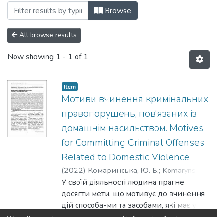
Browsing №1(30) by Author "Komarynska
Browse
All browse results
Now showing
1 - 1 of 1
Item
Мотиви вчинення кримінальних
правопорушень, пов’язаних із
домашнім насильством. Motives
for Committing Criminal Offenses
Related to Domestic Violence
(
2022
)
Комаринська, Ю. Б.
;
Komarynska,
Yu.
У своїй діяльності людина прагне
досягти мети, що мотивує до вчинення
дій способа-ми та засобами, які має у