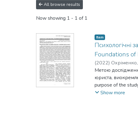
All browse results
Now showing
1 - 1 of 1
Item
Психологічні з
Foundations of 
(
2022
)
Охріменко, 
Метою дослідження
юриста, виокремле
purpose of the study
of a lawyer, to iden
Show more