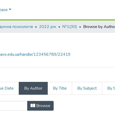
Space
ична психологія
2022 рік
№1(30)
Browse by Autho
ar.navs.edu.ua/handle/123456789/22419
ue Date
By Author
By Title
By Subject
By 
r "Охріменко, І. М."
Browse