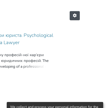
и юриста. Psychological
 a Lawyer
ку професій-ної кар’єри
в юридичних професій. The
eveloping of a professional career
We collect and process your personal information for the