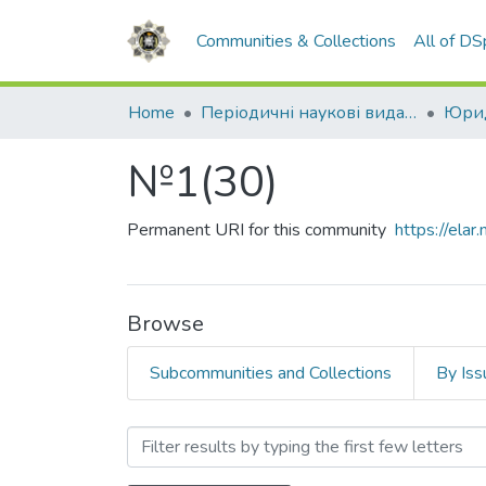
Communities & Collections
All of D
Home
Періодичні наукові видання НАВС
Юрид
№1(30)
Permanent URI for this community
https://el
Browse
Subcommunities and Collections
By Iss
Browsing №1(30) by Autho