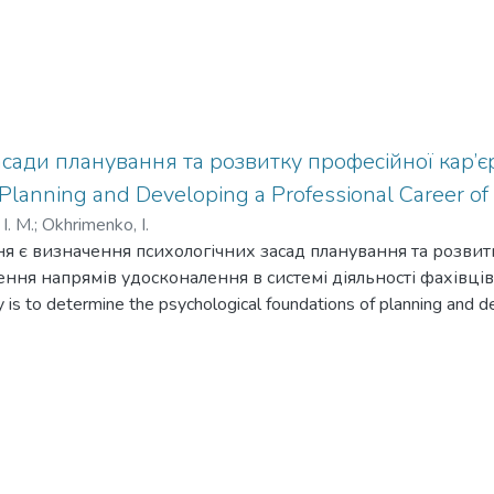
асади планування та розвитку професійної кар’єр
Planning and Developing a Professional Career of
І. М.
;
Okhrimenko, I.
 є визначення психологічних засад планування та розвит
ння напрямів удосконалення в системі діяльності фахівці
 is to determine the psychological foundations of planning and d
tify areas for improvement in the system of legal professionals.