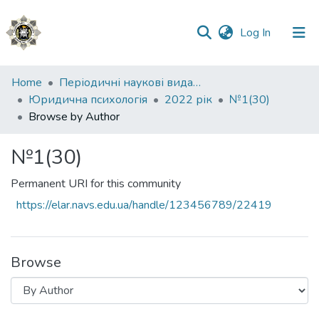
(current)
Log In
Communities
Home
Періодичні наукові видання НАВС
&
Юридична психологія
2022 рік
№1(30)
Collections
Browse by Author
All of DSpace
№1(30)
Permanent URI for this community
https://elar.navs.edu.ua/handle/123456789/22419
Browse