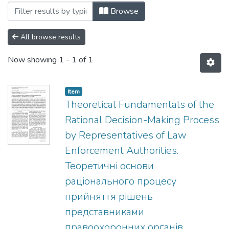
Browsing №1(30) by Author "Масян, А."
Browse
All browse results
Now showing
1 - 1 of 1
Item
Theoretical Fundamentals of the
Rational Decision-Making Process
by Representatives of Law
Enforcement Authorities.
Теоретичні основи
раціонального процесу
прийняття рішень
представниками
правоохоронних органів